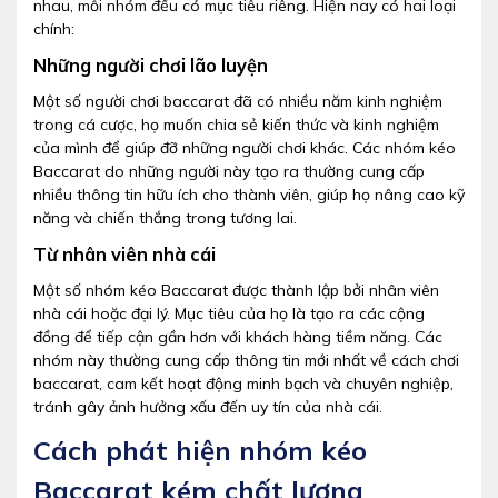
nhau, mỗi nhóm đều có mục tiêu riêng. Hiện nay có hai loại
chính:
Những người chơi lão luyện
Một số người chơi baccarat đã có nhiều năm kinh nghiệm
trong cá cược, họ muốn chia sẻ kiến thức và kinh nghiệm
của mình để giúp đỡ những người chơi khác. Các nhóm kéo
Baccarat do những người này tạo ra thường cung cấp
nhiều thông tin hữu ích cho thành viên, giúp họ nâng cao kỹ
năng và chiến thắng trong tương lai.
Từ nhân viên nhà cái
Một số nhóm kéo Baccarat được thành lập bởi nhân viên
nhà cái hoặc đại lý. Mục tiêu của họ là tạo ra các cộng
đồng để tiếp cận gần hơn với khách hàng tiềm năng. Các
nhóm này thường cung cấp thông tin mới nhất về cách chơi
baccarat, cam kết hoạt động minh bạch và chuyên nghiệp,
tránh gây ảnh hưởng xấu đến uy tín của nhà cái.
Cách phát hiện nhóm kéo
Baccarat kém chất lượng