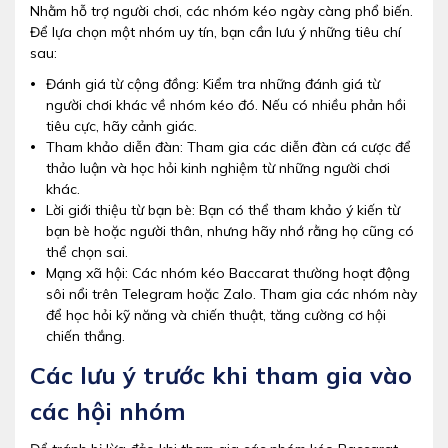
Nhằm hỗ trợ người chơi, các nhóm kéo ngày càng phổ biến.
Để lựa chọn một nhóm uy tín, bạn cần lưu ý những tiêu chí
sau:
Đánh giá từ cộng đồng: Kiểm tra những đánh giá từ
người chơi khác về nhóm kéo đó. Nếu có nhiều phản hồi
tiêu cực, hãy cảnh giác.
Tham khảo diễn đàn: Tham gia các diễn đàn cá cược để
thảo luận và học hỏi kinh nghiệm từ những người chơi
khác.
Lời giới thiệu từ bạn bè: Bạn có thể tham khảo ý kiến từ
bạn bè hoặc người thân, nhưng hãy nhớ rằng họ cũng có
thể chọn sai.
Mạng xã hội: Các nhóm kéo Baccarat thường hoạt động
sôi nổi trên Telegram hoặc Zalo. Tham gia các nhóm này
để học hỏi kỹ năng và chiến thuật, tăng cường cơ hội
chiến thắng.
Các lưu ý trước khi tham gia vào
các hội nhóm