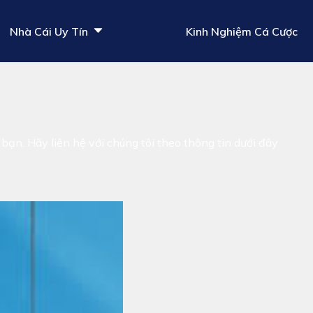
Nhà Cái Uy Tín
Kinh Nghiệm Cá Cược
bạn. Hãy liên hệ với chúng tôi theo thông tin dưới đây