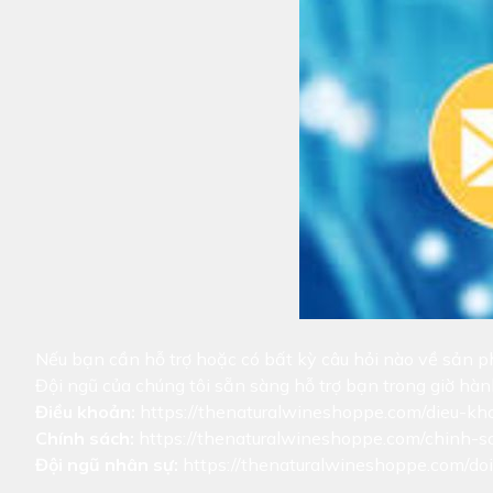
Nếu bạn cần hỗ trợ hoặc có bất kỳ câu hỏi nào về sản ph
Đội ngũ của chúng tôi sẵn sàng hỗ trợ bạn trong giờ hà
Điều khoản:
https://thenaturalwineshoppe.com/dieu-kh
Chính sách:
https://thenaturalwineshoppe.com/chinh-
Đội ngũ nhân sự:
https://thenaturalwineshoppe.com/do