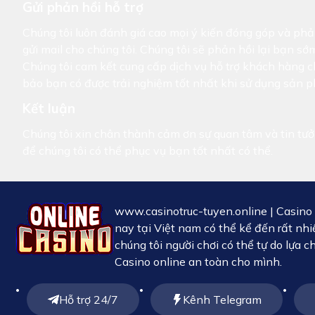
Gửi phản hồi hỗ trợ
Chúng tôi luôn đánh giá cao mọi ý kiến đóng góp và phản
gửi mail cho chúng tôi. Chúng tôi sẽ phản hồi lại bạn sớ
Chúng tôi cam kết cung cấp dịch vụ hỗ trợ khách hàng 
bảo bạn có được trải nghiệm tốt nhất khi sử dụng sản p
Kết luận
Chúng tôi xin chân thành cảm ơn sự quan tâm và tin tưở
để chúng tôi có thể phục vụ bạn tốt nhất có thể.
www.casinotruc-tuyen.online |
Casino 
nay tại Việt nam có thể kể đến rất nhi
chúng tôi người chơi có thể tự do lựa 
Casino online an toàn cho mình.
Hỗ trợ 24/7
Kênh Telegram