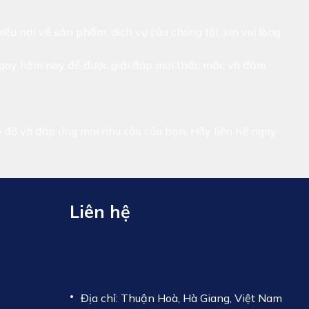
ếu nại về sản phẩm, dịch vụ của chúng tôi, xin vui lòng
i ngay hôm nay để được giải đáp mọi thắc mắc và đảm
p đỡ và đáp ứng mọi nhu cầu của bạn. Hãy liên hệ ngay
Liên hệ
Địa chỉ: Thuận Hoà, Hà Giang, Việt Nam