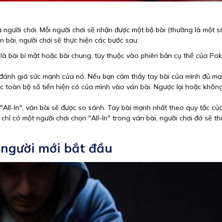
ả người chơi. Mỗi người chơi sẽ nhận được một bộ bài (thường là một số
n bài, người chơi sẽ thực hiện các bước sau:
 là bài bí mật hoặc bài chung, tùy thuộc vào phiên bản cụ thể của Pok
ể đánh giá sức mạnh của nó. Nếu bạn cảm thấy tay bài của mình đủ m
 cược toàn bộ số tiền hiện có của mình vào ván bài. Ngược lại hoặc khô
All-In", ván bài sẽ được so sánh. Tay bài mạnh nhất theo quy tắc của
ỉ có một người chơi chọn "All-In" trong ván bài, người chơi đó sẽ t
o người mới bắt đầu