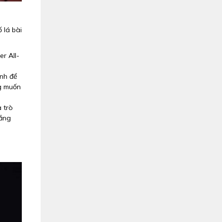
 lá bài
er All-
ạnh để
ng muốn
 trò
hắng