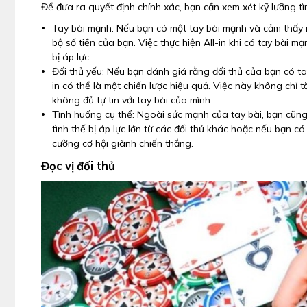
Để đưa ra quyết định chính xác, bạn cần xem xét kỹ lưỡng tì
Tay bài mạnh: Nếu bạn có một tay bài mạnh và cảm thấy n
bộ số tiền của bạn. Việc thực hiện All-in khi có tay bài 
bị áp lực.
Đối thủ yếu: Nếu bạn đánh giá rằng đối thủ của bạn có tay
in có thể là một chiến lược hiệu quả. Việc này không chỉ
không đủ tự tin với tay bài của mình.
Tình huống cụ thể: Ngoài sức mạnh của tay bài, bạn cũng 
tình thế bị áp lực lớn từ các đối thủ khác hoặc nếu bạn có 
cường cơ hội giành chiến thắng.
Đọc vị đối thủ