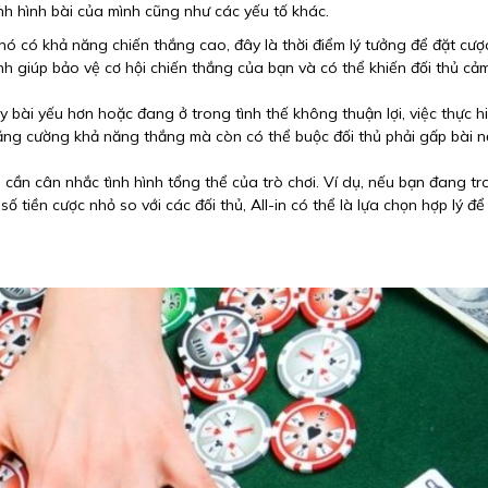
nh hình bài của mình cũng như các yếu tố khác.
ó có khả năng chiến thắng cao, đây là thời điểm lý tưởng để đặt cượ
mạnh giúp bảo vệ cơ hội chiến thắng của bạn và có thể khiến đối thủ cả
 bài yếu hơn hoặc đang ở trong tình thế không thuận lợi, việc thực hi
 tăng cường khả năng thắng mà còn có thể buộc đối thủ phải gấp bài 
cần cân nhắc tình hình tổng thể của trò chơi. Ví dụ, nếu bạn đang t
số tiền cược nhỏ so với các đối thủ, All-in có thể là lựa chọn hợp lý để