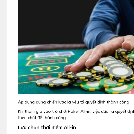
Áp dụng đúng chiến lược là yếu tố quyết định thành công
Khi tham gia vào trò chơi Poker All-in, việc đưa ra quyết đị
then chốt để thành công.
Lựa chọn thời điểm All-in