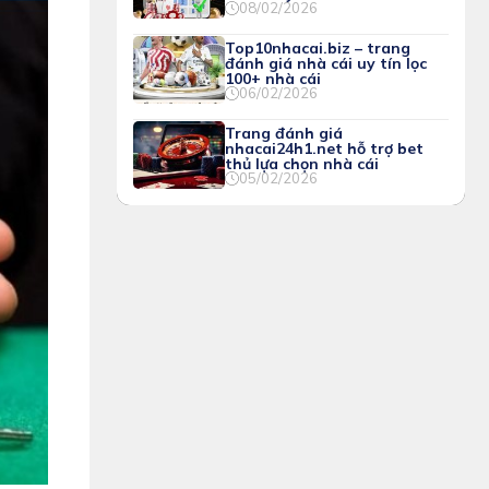
08/02/2026
Top10nhacai.biz – trang
đánh giá nhà cái uy tín lọc
100+ nhà cái
06/02/2026
Trang đánh giá
nhacai24h1.net hỗ trợ bet
thủ lựa chọn nhà cái
05/02/2026