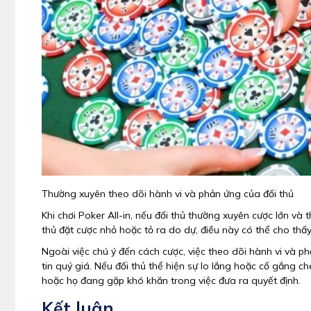
Thường xuyên theo dõi hành vi và phản ứng của đối thủ
Khi chơi Poker All-in, nếu đối thủ thường xuyên cược lớn và 
thủ đặt cược nhỏ hoặc tỏ ra do dự, điều này có thể cho th
Ngoài việc chú ý đến cách cược, việc theo dõi hành vi và ph
tin quý giá. Nếu đối thủ thể hiện sự lo lắng hoặc cố gắng ch
hoặc họ đang gặp khó khăn trong việc đưa ra quyết định.
Kết luận