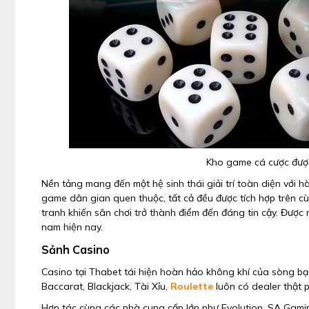
Kho game cá cược được 
Nền tảng mang đến một hệ sinh thái giải trí toàn diện với h
game dân gian quen thuộc, tất cả đều được tích hợp trên cù
tranh khiến sân chơi trở thành điểm đến đáng tin cậy. Được 
nam hiện nay.
Sảnh Casino
Casino tại Thabet tái hiện hoàn hảo không khí của sòng bạc 
Baccarat, Blackjack, Tài Xỉu,
Roulette
luôn có dealer thật p
Hợp tác cùng các nhà cung cấp lớn như Evolution, SA Gami