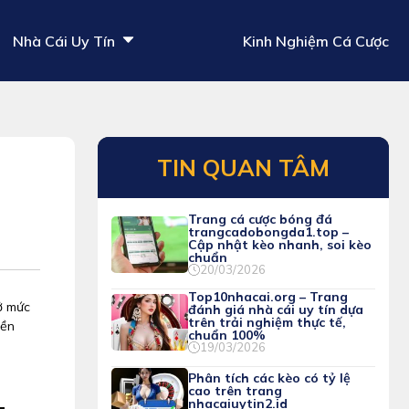
Nhà Cái Uy Tín
Kinh Nghiệm Cá Cược
TIN QUAN TÂM
Trang cá cược bóng đá
trangcadobongda1.top –
Cập nhật kèo nhanh, soi kèo
chuẩn
20/03/2026
Top10nhacai.org – Trang
ở mức
đánh giá nhà cái uy tín dựa
trên trải nghiệm thực tế,
nền
chuẩn 100%
19/03/2026
Phân tích các kèo có tỷ lệ
cao trên trang
nhacaiuytin2.id