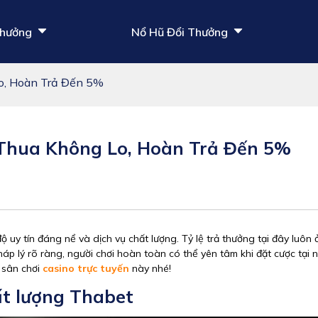
Thưởng
Nổ Hũ Đổi Thưởng
o, Hoàn Trả Đến 5%
 Thua Không Lo, Hoàn Trả Đến 5%
uy tín đáng nể và dịch vụ chất lượng. Tỷ lệ trả thưởng tại đây luôn 
áp lý rõ ràng, người chơi hoàn toàn có thể yên tâm khi đặt cược tại 
 sân chơi
casino trực tuyến
này nhé!
ất lượng Thabet