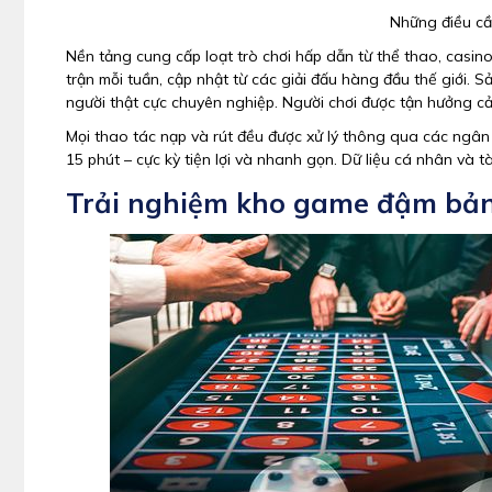
Những điều cần
Nền tảng cung cấp loạt trò chơi hấp dẫn từ thể thao, casin
trận mỗi tuần, cập nhật từ các giải đấu hàng đầu thế giới. 
người thật cực chuyên nghiệp. Người chơi được tận hưởng c
Mọi thao tác nạp và rút đều được xử lý thông qua các ngân h
15 phút – cực kỳ tiện lợi và nhanh gọn. Dữ liệu cá nhân và 
Trải nghiệm kho game đậm bản