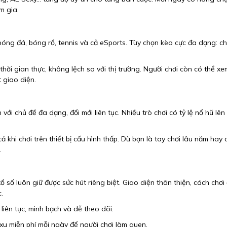
m gia.
óng đá, bóng rổ, tennis và cả eSports. Tùy chọn kèo cực đa dạng: c
.
hời gian thực, không lệch so với thị trường. Người chơi còn có thể xe
 giao diện.
 chủ đề đa dạng, đổi mới liên tục. Nhiều trò chơi có tỷ lệ nổ hũ lên
khi chơi trên thiết bị cấu hình thấp. Dù bạn là tay chơi lâu năm hay 
.
 xổ số luôn giữ được sức hút riêng biệt. Giao diện thân thiện, cách chơi
.
liên tục, minh bạch và dễ theo dõi.
 xu miễn phí mỗi ngày để người chơi làm quen.