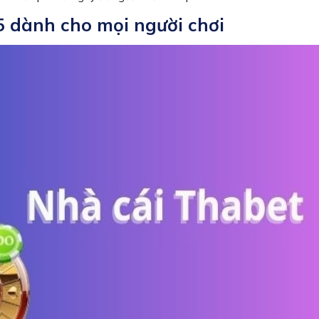
 dành cho mọi người chơi