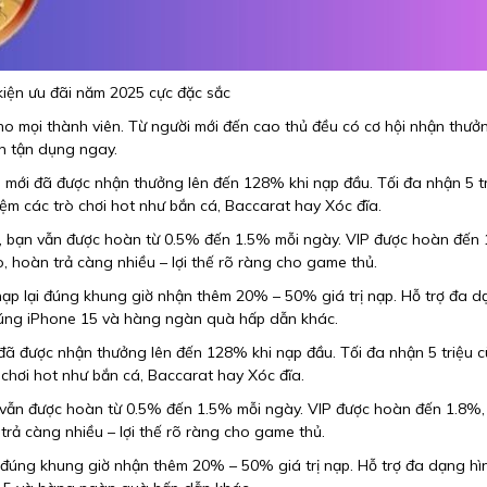
kiện ưu đãi năm 2025 cực đặc sắc
o mọi thành viên. Từ người mới đến cao thủ đều có cơ hội nhận thưở
ên tận dụng ngay.
i mới đã được nhận thưởng lên đến 128% khi nạp đầu. Tối đa nhận 5 t
iệm các trò chơi hot như bắn cá, Baccarat hay Xóc đĩa.
 bạn vẫn được hoàn từ 0.5% đến 1.5% mỗi ngày. VIP được hoàn đến 
o, hoàn trả càng nhiều – lợi thế rõ ràng cho game thủ.
ạp lại đúng khung giờ nhận thêm 20% – 50% giá trị nạp. Hỗ trợ đa d
 trúng iPhone 15 và hàng ngàn quà hấp dẫn khác.
i đã được nhận thưởng lên đến 128% khi nạp đầu. Tối đa nhận 5 triệu 
 chơi hot như bắn cá, Baccarat hay Xóc đĩa.
ạn vẫn được hoàn từ 0.5% đến 1.5% mỗi ngày. VIP được hoàn đến 1.8%,
trả càng nhiều – lợi thế rõ ràng cho game thủ.
i đúng khung giờ nhận thêm 20% – 50% giá trị nạp. Hỗ trợ đa dạng hì