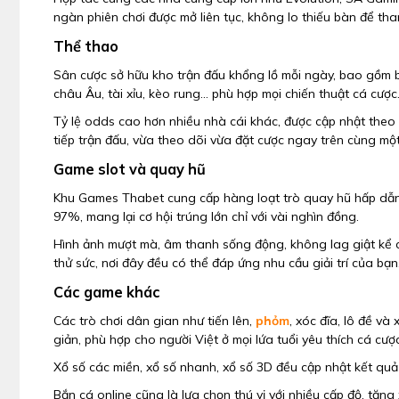
ngàn phiên chơi được mở liên tục, không lo thiếu bàn để tha
Thể thao
Sân cược sở hữu kho trận đấu khổng lồ mỗi ngày, bao gồm b
châu Âu, tài xỉu, kèo rung… phù hợp mọi chiến thuật cá cược
Tỷ lệ odds cao hơn nhiều nhà cái khác, được cập nhật theo t
tiếp trận đấu, vừa theo dõi vừa đặt cược ngay trên cùng một
Game slot và quay hũ
Khu Games Thabet cung cấp hàng loạt trò quay hũ hấp dẫn với
97%, mang lại cơ hội trúng lớn chỉ với vài nghìn đồng.
Hình ảnh mượt mà, âm thanh sống động, không lag giật kể cả 
thử sức, nơi đây đều có thể đáp ứng nhu cầu giải trí của bạn
Các game khác
Các trò chơi dân gian như tiến lên,
phỏm
, xóc đĩa, lô đề và
giản, phù hợp cho người Việt ở mọi lứa tuổi yêu thích cá cược
Xổ số các miền, xổ số nhanh, xổ số 3D đều cập nhật kết quả 
Bắn cá online cũng là lựa chọn thú vị với nhiều cấp độ, tặng