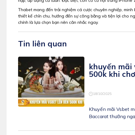
nạp, áp dụng cả tuần. Đặc biệt, còn có cơ hội trúng iPhon
Thabet mang đến trải nghiệm cá cược chuyên nghiệp, minh b
thiết kế chỉn chu, hướng đến sự công bằng và tiện lợi cho 
chính là lựa chọn bạn nên cân nhắc ngay.
Tin liên quan
khuyến mãi v
500k khi chơ
18/10/2025
Khuyến mãi Vsbet ma
Baccarat thưởng ngay