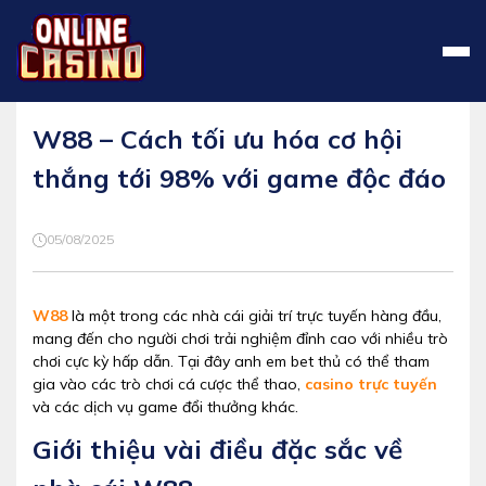
Trang chủ /
W88 – Cách tối ưu hóa cơ hội thắng tới 98% với game
độc đáo
W88 – Cách tối ưu hóa cơ hội
thắng tới 98% với game độc đáo
05/08/2025
W88
là một trong các nhà cái giải trí trực tuyến hàng đầu,
mang đến cho người chơi trải nghiệm đỉnh cao với nhiều trò
chơi cực kỳ hấp dẫn. Tại đây anh em bet thủ có thể tham
gia vào các trò chơi cá cược thể thao,
casino trực tuyến
và các dịch vụ game đổi thưởng khác.
Giới thiệu vài điều đặc sắc về