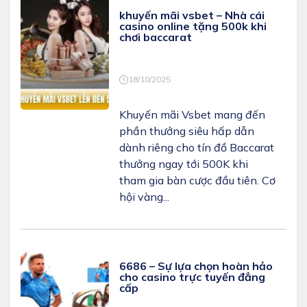
khuyến mãi vsbet – Nhà cái
casino online tặng 500k khi
chơi baccarat
18/10/2025
Khuyến mãi Vsbet mang đến
phần thưởng siêu hấp dẫn
dành riêng cho tín đồ Baccarat
thưởng ngay tới 500K khi
tham gia bàn cược đầu tiên. Cơ
hội vàng...
6686 – Sự lựa chọn hoàn hảo
cho casino trực tuyến đẳng
cấp