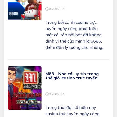
05/08/2025
Trong bối cảnh casino trực
tuyến ngày càng phát triển,
một cái tên nổi bật đã khẳng
định vị thế của mình là 6686,
điểm đến lý tưởng cho những...
M88 – Nhà cái uy tín trong
thế giới casino trực tuyến
05/08/2025
Trong thời đại số hiện nay,
casino trực tuyến ngày càng