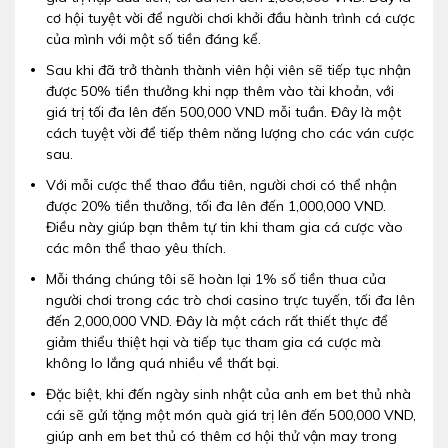
cơ hội tuyệt vời để người chơi khởi đầu hành trình cá cược
của mình với một số tiền đáng kể.
Sau khi đã trở thành thành viên hội viên sẽ tiếp tục nhận
được 50% tiền thưởng khi nạp thêm vào tài khoản, với
giá trị tối đa lên đến 500,000 VND mỗi tuần. Đây là một
cách tuyệt vời để tiếp thêm năng lượng cho các ván cược
sau.
Với mỗi cược thể thao đầu tiên, người chơi có thể nhận
được 20% tiền thưởng, tối đa lên đến 1,000,000 VND.
Điều này giúp bạn thêm tự tin khi tham gia cá cược vào
các môn thể thao yêu thích.
Mỗi tháng chúng tôi sẽ hoàn lại 1% số tiền thua của
người chơi trong các trò chơi casino trực tuyến, tối đa lên
đến 2,000,000 VND. Đây là một cách rất thiết thực để
giảm thiểu thiệt hại và tiếp tục tham gia cá cược mà
không lo lắng quá nhiều về thất bại.
Đặc biệt, khi đến ngày sinh nhật của anh em bet thủ nhà
cái sẽ gửi tặng một món quà giá trị lên đến 500,000 VND,
giúp anh em bet thủ có thêm cơ hội thử vận may trong