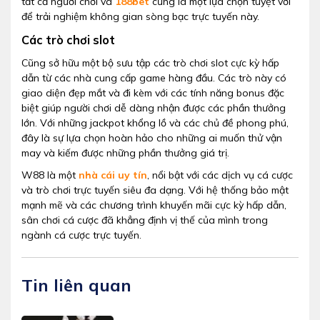
tất cả người chơi và
188bet
cũng là một lựa chọn tuyệt vời
để trải nghiệm không gian sòng bạc trực tuyến này.
Các trò chơi slot
Cũng sở hữu một bộ sưu tập các trò chơi slot cực kỳ hấp
dẫn từ các nhà cung cấp game hàng đầu. Các trò này có
giao diện đẹp mắt và đi kèm với các tính năng bonus đặc
biệt giúp người chơi dễ dàng nhận được các phần thưởng
lớn. Với những jackpot khổng lồ và các chủ đề phong phú,
đây là sự lựa chọn hoàn hảo cho những ai muốn thử vận
may và kiếm được những phần thưởng giá trị.
W88 là một
nhà cái uy tín
, nổi bật với các dịch vụ cá cược
và trò chơi trực tuyến siêu đa dạng. Với hệ thống bảo mật
mạnh mẽ và các chương trình khuyến mãi cực kỳ hấp dẫn,
sân chơi cá cược đã khẳng định vị thế của mình trong
ngành cá cược trực tuyến.
Tin liên quan